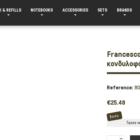
K & REFILLS
NOTEBOOKS
ACCESSORIES
SETS
BRANDS
Francesco
κονδυλοφό
Reference:
8
€25.48
Info
Taxes wi