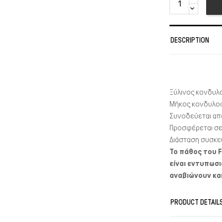
DESCRIPTION
Ξύλινος κονδυλ
Μήκος κονδυλοφ
Συνοδεύεται από
Προσφέρεται σ
Διάσταση συσκε
Το πάθος του 
είναι εντυπωσ
αναβιώνουν κα
ξύλινοι ή γυάλ
μελανιού, αμέτ
PRODUCT DETAIL
αποτελούν ένα