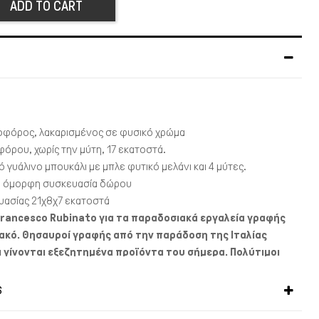
ADD TO CART
οφόρος, λακαρισμένος σε φυσικό χρώμα
όρου, χωρίς την μύτη, 17 εκατοστά.
 γυάλινο μπουκάλι με μπλε φυτικό μελάνι και 4 μύτες.
ε όμορφη συσκευασία δώρου
υασίας 21χ8χ7 εκατοστά
Francesco Rubinato για τα παραδοσιακά εργαλεία γραφής
ιακό. Θησαυροί γραφής από την παράδοση της Ιταλίας
ι γίνονται εξεζητημένα προϊόντα του σήμερα. Πολύτιμοι
ινοι κονδυλοφόροι, ιδιότροπα χαρτιά, μπουκάλια
ρητα χρηστικά μικροαντικείμενα, φυτικά μελάνια,
S
 μικρόκοσμο που αξίζει της προσοχής μας. Στην τέχνη