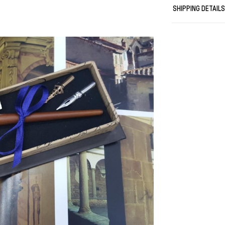
της γραφής η 
SHIPPING DETAIL
ενώνοντας το π
μαγικό.